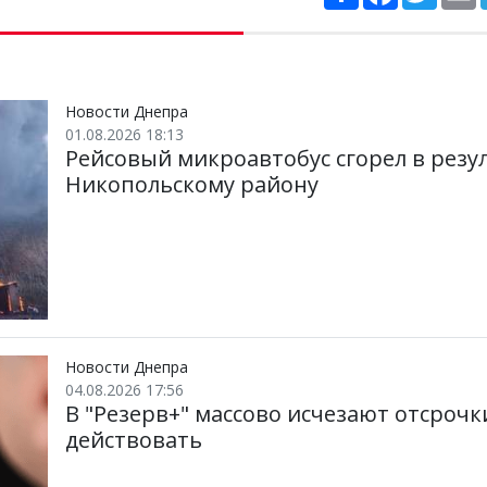
о
a
w
ш
c
i
a
и
e
t
i
р
b
t
l
и
o
e
т
o
r
и
k
Новости Днепра
01.08.2026 18:13
Рейсовый микроавтобус сгорел в резу
Никопольскому району
Новости Днепра
04.08.2026 17:56
В "Резерв+" массово исчезают отсрочк
действовать