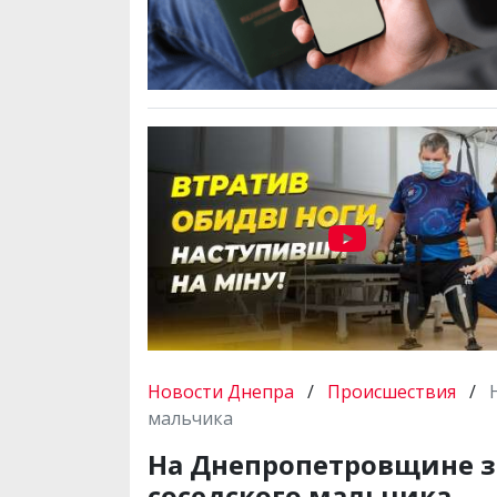
Новости Днепра
/
Происшествия
/
мальчика
На Днепропетровщине з
соседского мальчика