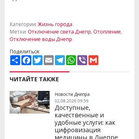
Категории:
Жизнь города
Метки:
Отключение света Днепр
,
Отопление
,
Отключение воды Днепр
Поделиться:
П
F
T
E
T
W
V
G
о
a
w
m
e
h
i
m
ш
c
i
a
l
a
b
a
и
e
t
i
e
t
e
i
р
b
t
l
g
s
r
l
ЧИТАЙТЕ ТАКЖЕ
и
o
e
r
A
т
o
r
a
p
и
k
m
p
Новости Днепра
02.08.2026 09:59
Доступные,
качественные и
удобные услуги: как
цифровизация
медицины в Днепре