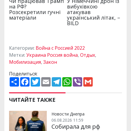
Категории:
Война с Россией 2022
Метки:
Украина Россия война
,
Отдых
,
Мобилизация
,
Закон
Поделиться:
П
F
T
E
T
W
V
G
о
a
w
m
e
h
i
m
ш
c
i
a
l
a
b
a
и
e
t
i
e
t
e
i
р
b
t
l
g
s
r
l
ЧИТАЙТЕ ТАКЖЕ
и
o
e
r
A
т
o
r
a
p
и
k
m
p
Новости Днепра
06.08.2026 11:59
Собирала для рф