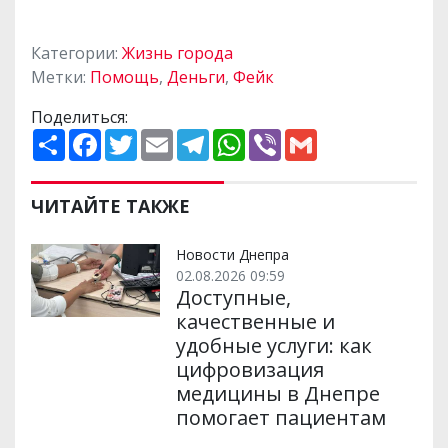
Категории:
Жизнь города
Метки:
Помощь
,
Деньги
,
Фейк
Поделиться:
П
F
T
E
T
W
V
G
о
a
w
m
e
h
i
m
ш
c
i
a
l
a
b
a
и
e
t
i
e
t
e
i
р
b
t
l
g
s
r
l
ЧИТАЙТЕ ТАКЖЕ
и
o
e
r
A
т
o
r
a
p
и
k
m
p
Новости Днепра
02.08.2026 09:59
Доступные,
качественные и
удобные услуги: как
цифровизация
медицины в Днепре
помогает пациентам