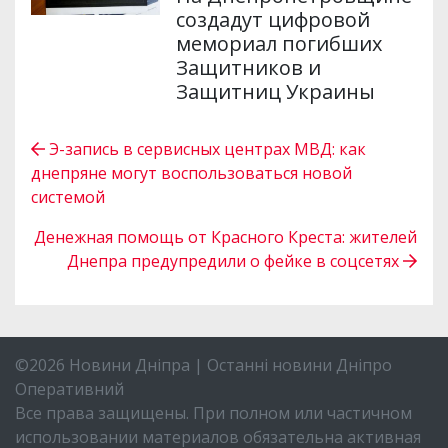
создадут цифровой
мемориал погибших
Защитников и
Защитниц Украины
Э-запись в сервисных центрах МВД: как
днепряне могут воспользоваться новой
системой
Денежная помощь от Красного Креста: жителей
Днепра предупредили о фейке в соцсетях
©2026 Новини Дніпра | Останні новини Дніпро
Оперативний
Все права защищены. При полном или частичном
использовании материалов обязательна активная