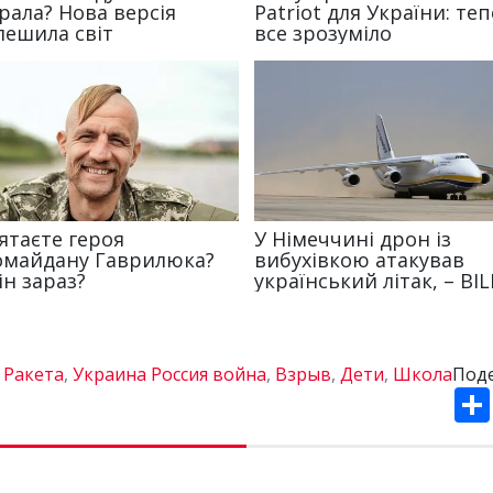
:
Ракета
,
Украина Россия война
,
Взрыв
,
Дети
,
Школа
Поде