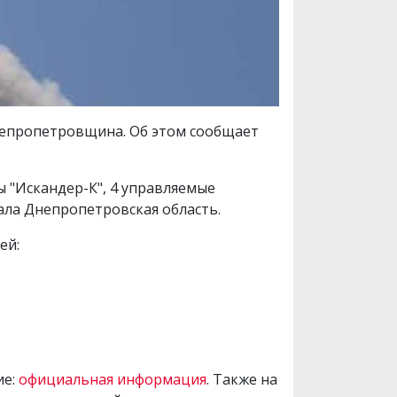
непропетровщина. Об этом сообщает
 "Искандер-К", 4 управляемые
ала Днепропетровская область.
ей:
ие:
официальная информация
. Также на