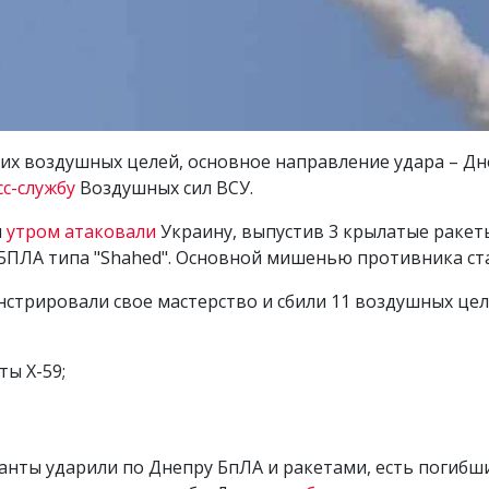
ких воздушных целей, основное направление удара – Д
сс-службу
Воздушных сил ВСУ.
ы
утром атаковали
Украину, выпустив 3 крылатые ракеты
 БПЛА типа "Shahed". Основной мишенью противника ст
стрировали свое мастерство и сбили 11 воздушных цел
ы Х-59;
анты ударили по Днепру БпЛА и ракетами, есть погибш