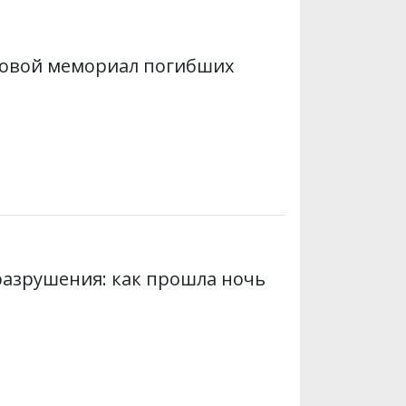
т
o
r
a
p
и
k
m
p
овой мемориал погибших
 разрушения: как прошла ночь