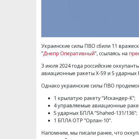
Украинские силы ПВО сбили 11 вражес
"
Днепр Оперативный
", ссылаясь на
пре
3 июля 2024 года российские оккупант
авиационные ракеты Х-59 и 5 ударных
Однако украинские силы ПВО продемон
1 крылатую ракету "Искандер-К";
4 управляемые авиационные ракет
5 ударных БПЛА "Shahed-131/136";
1 БПЛА ОТР "Орлан-10".
Напомним, мы писали ранее, что оккуп