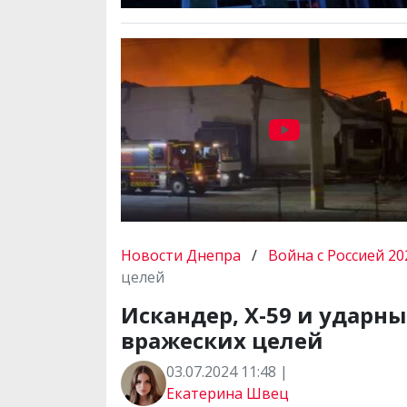
Новости Днепра
/
Война с Россией 20
целей
Искандер, Х-59 и ударн
вражеских целей
03.07.2024 11:48 |
Екатерина Швец