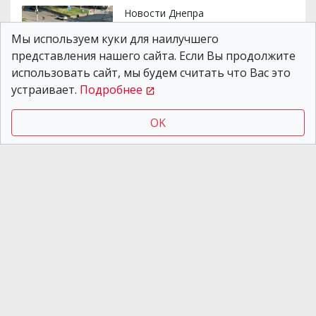
Новости Днепра
30.07.2026 19:55
Мы используем куки для наилучшего
В Днепре на проспекте
представления нашего сайта. Если Вы продолжите
Поля столкнулись
использовать сайт, мы будем считать что Вас это
Toyota и Lexus: видео
устраивает.
Подробнее
момента ДТП
OK
Новости Днепра
03.08.2026 17:55
Конфликт между
пассажиркой и
контролерами в
трамвае №1 в Днепре
попал на видео: чем все
закончилось
Коммунальные службы Днепра работают над
устранением последствий ракетного удара