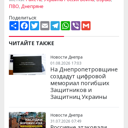
ПВО
,
Днепряне
Поделиться:
П
F
T
E
T
W
V
G
о
a
w
m
e
h
i
m
ш
c
i
a
l
a
b
a
и
e
t
i
e
t
e
i
р
b
t
l
g
s
r
l
ЧИТАЙТЕ ТАКЖЕ
и
o
e
r
A
т
o
r
a
p
и
k
m
p
Новости Днепра
01.08.2026 17:03
На Днепропетровщине
создадут цифровой
мемориал погибших
Защитников и
Защитниц Украины
Новости Днепра
31.07.2026 07:49
Россияне атаковали