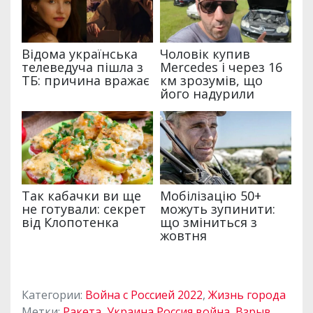
Категории:
Война с Россией 2022
,
Жизнь города
Метки:
Ракета
,
Украина Россия война
,
Взрыв
,