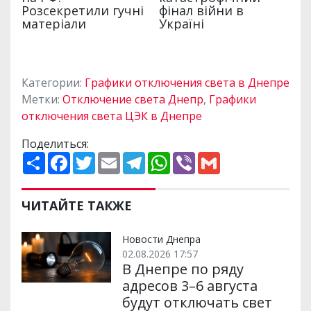
Категории:
Графики отключения света в Днепре
Метки:
Отключение света Днепр
,
Графики
отключения света ЦЭК в Днепре
Поделиться:
П
F
T
E
T
W
V
G
о
a
w
m
e
h
i
m
ш
c
i
a
l
a
b
a
и
e
t
i
e
t
e
i
р
b
t
l
g
s
r
l
ЧИТАЙТЕ ТАКЖЕ
и
o
e
r
A
т
o
r
a
p
и
k
m
p
Новости Днепра
02.08.2026 17:57
В Днепре по ряду
адресов 3–6 августа
будут отключать свет