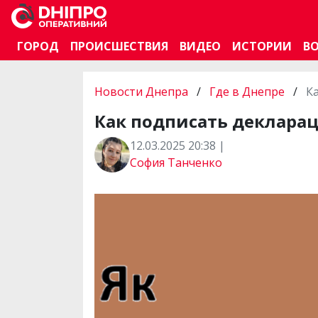
ГОРОД
ПРОИСШЕСТВИЯ
ВИДЕО
ИСТОРИИ
В
Новости Днепра
/
Где в Днепре
/
К
Как подписать декларац
12.03.2025 20:38 |
София Танченко