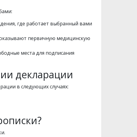
бами:
ждения, где работает выбранный вами
е оказывают первичную медицинскую
вободные места для подписания
ании декларации
рации в следующих случаях:
рописки?
и.