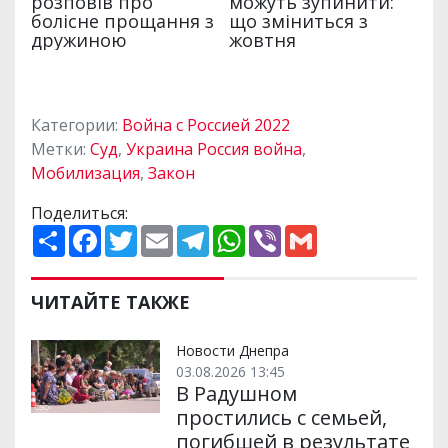
Категории:
Война с Россией 2022
Метки:
Суд
,
Украина Россия война
,
Мобилизация
,
Закон
Поделиться:
П
F
T
E
T
W
V
G
о
a
w
m
e
h
i
m
ш
c
i
a
l
a
b
a
и
e
t
i
e
t
e
i
р
b
t
l
g
s
r
l
ЧИТАЙТЕ ТАКЖЕ
и
o
e
r
A
т
o
r
a
p
и
k
m
p
Новости Днепра
03.08.2026 13:45
В Радушном
простились с семьей,
погибшей в результате