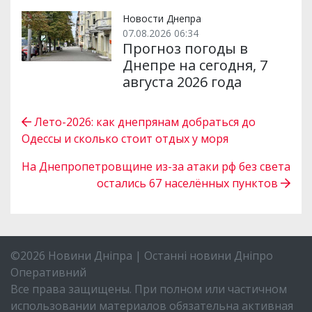
Новости Днепра
07.08.2026 06:34
Прогноз погоды в
Днепре на сегодня, 7
августа 2026 года
Лето-2026: как днепрянам добраться до
Одессы и сколько стоит отдых у моря
На Днепропетровщине из-за атаки рф без света
остались 67 населённых пунктов
©2026 Новини Дніпра | Останні новини Дніпро
Оперативний
Все права защищены. При полном или частичном
использовании материалов обязательна активная