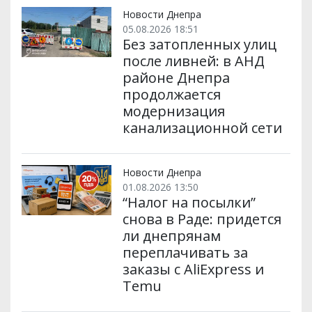
и
k
m
p
Новости Днепра
05.08.2026 18:51
Без затопленных улиц
после ливней: в АНД
районе Днепра
продолжается
модернизация
канализационной сети
Новости Днепра
01.08.2026 13:50
“Налог на посылки”
снова в Раде: придется
ли днепрянам
переплачивать за
заказы с AliExpress и
Temu