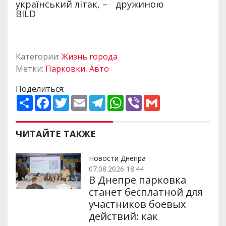
Категории:
Жизнь города
Метки:
Парковки
,
Авто
Поделиться:
П
F
T
E
T
W
V
G
о
a
w
m
e
h
i
m
ш
c
i
a
l
a
b
a
и
e
t
i
e
t
e
i
р
b
t
l
g
s
r
l
ЧИТАЙТЕ ТАКЖЕ
и
o
e
r
A
т
o
r
a
p
и
k
m
p
Новости Днепра
07.08.2026 18:44
В Днепре парковка
станет бесплатной для
участников боевых
действий: как