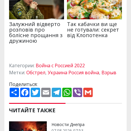
Категории:
Война с Россией 2022
Метки:
Обстрел
,
Украина Россия война
,
Взрыв
Поделиться:
П
F
T
E
T
W
V
G
о
a
w
m
e
h
i
m
ш
c
i
a
l
a
b
a
и
e
t
i
e
t
e
i
р
b
t
l
g
s
r
l
ЧИТАЙТЕ ТАКЖЕ
и
o
e
r
A
т
o
r
a
p
и
k
m
p
Новости Днепра
07.08.2026 07:53