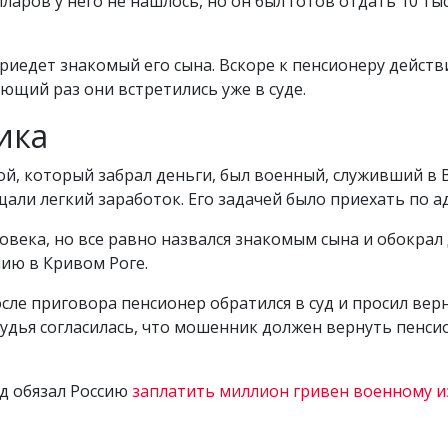
лларов у него не нашлось, но он был готов отдать 10 ты
приедет знакомый его сына. Вскоре к пенсионеру дейс
ющий раз они встретились уже в суде.
ика
ой, который забрал деньги, был военный, служивший в
али легкий заработок. Его задачей было приехать по ад
овека, но все равно назвался знакомым сына и обокрал
ию в Кривом Роге.
сле приговора пенсионер обратился в суд и просил верн
Судья согласилась, что мошенник должен вернуть пенси
уд обязал Россию
заплатить миллион гривен военному и