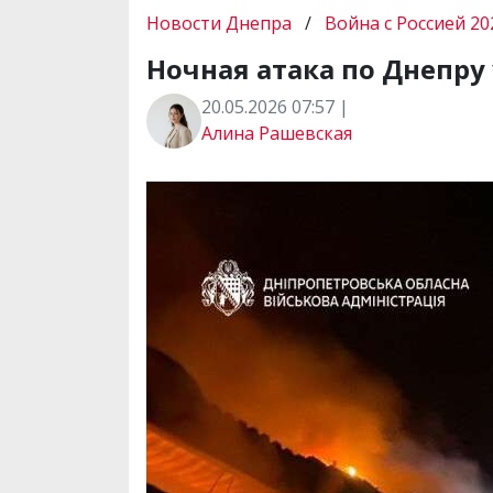
Новости Днепра
/
Война с Россией 20
Ночная атака по Днепру
20.05.2026 07:57 |
Алина Рашевская