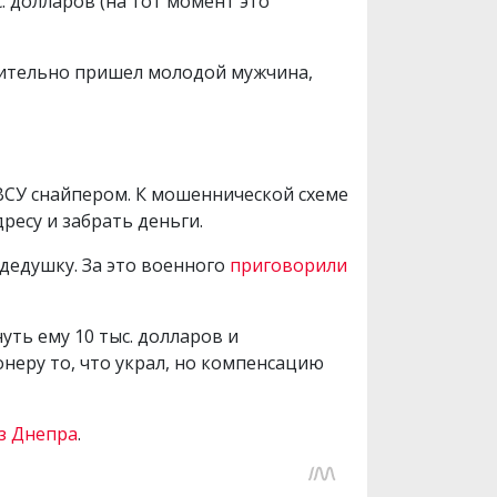
с. долларов (на тот момент это
твительно пришел молодой мужчина,
 ВСУ снайпером. К мошеннической схеме
ресу и забрать деньги.
 дедушку. За это военного
приговорили
уть ему 10 тыс. долларов и
онеру то, что украл, но компенсацию
з Днепра
.