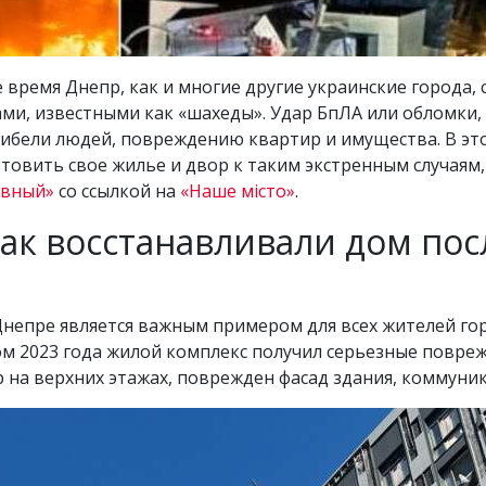
е время Днепр, как и многие другие украинские города,
и, известными как «шахеды». Удар БпЛА или обломки,
 гибели людей, повреждению квартир и имущества. В э
овить свое жилье и двор к таким экстренным случаям, и
ивный»
со ссылкой на
«Наше місто»
.
ак восстанавливали дом пос
непре является важным примером для всех жителей гор
м 2023 года жилой комплекс получил серьезные повреж
 на верхних этажах, поврежден фасад здания, коммуник