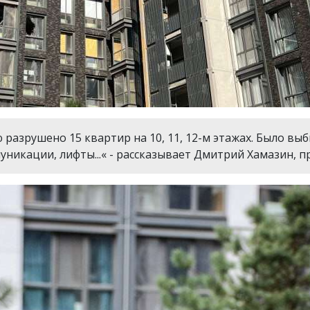
 разрушено 15 квартир на 10, 11, 12-м этажах. Было в
уникации, лифты...« - рассказывает Дмитрий Хамазин, 