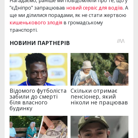
Нагадаємо, раніше ми повідомляли про те, що у
"єДніпро" запрацював
новий сервіс для водіїв
. А
ще ми ділилися порадами, як не стати жертвою
кишенькового злодія
в громадському
транспорті.