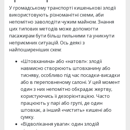
У громадському транспорті кишенькові злодії
використовують різноманітні схеми, аби
непомітно заволодіти чужим майном. Знання
цих типових методів може допомогти
пасажирам бути більш пильними та уникнути
неприємних ситуацій. Ось деякі з
найпоширеніших схем:
«Штовханина» або «натовп»: злодії
навмисно створюють штовханину або
тисняву, особливо під час посадки-висадки
або в переповненому салоні. У цей момент
один з них непомітно обкрадає жертву,
користуючись її дезорієнтацією. Часто
працюють у парі або групі, де один
штовхає, а інший «чистить» кишені або
сумку.
«Відволікання уваги»: один злодій