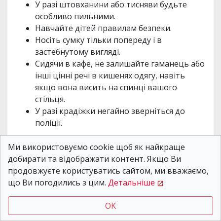
У разі штовханини або тисняви будьте
особливо пильними.
Навчайте дітей правилам безпеки.
Носіть сумку тільки попереду і в
застебнутому вигляді.
Сидячи в кафе, не залишайте гаманець або
інші цінні речі в кишенях одягу, навіть
якщо вона висить на спинці вашого
стільця.
У разі крадіжки негайно зверніться до
поліції.
Дотримання цих простих, але важливих порад
Ми використовуємо cookie щоб як найкраще
від поліції допоможе вам значно знизити ризик
добирати та відображати контент. Якщо Ви
стати жертвою кишенькових злодіїв та
продовжуєте користуватись сайтом, ми вважаємо,
зберегти своє майно. Пам'ятайте, що власна
що Ви погодились з цим.
Детальніше
пильність та обережність є найкращим
захистом.
OK