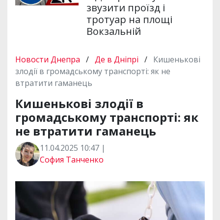
звузити проїзд і
тротуар на площі
Вокзальній
Новости Днепра
/
Де в Дніпрі
/
Кишенькові
злодії в громадському транспорті: як не
втратити гаманець
Кишенькові злодії в
громадському транспорті: як
не втратити гаманець
11.04.2025 10:47 |
София Танченко