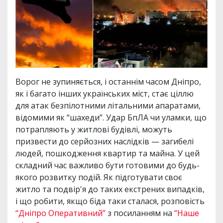
Ворог не зупиняється, і останнім часом Дніпро,
як і багато інших українських міст, стає ціллю
для атак безпілотними літальними апаратами,
відомими як “шахеди”. Удар БпЛА чи уламки, що
потрапляють у житлові будівлі, можуть
призвести до серйозних наслідків — загибелі
людей, пошкодження квартир та майна. У цей
складний час важливо бути готовими до будь-
якого розвитку подій. Як підготувати своє
житло та подвір'я до таких екстрених випадків,
і що робити, якщо біда таки сталася, розповість
“Дніпро Оперативний”
з посиланням на
“Наше