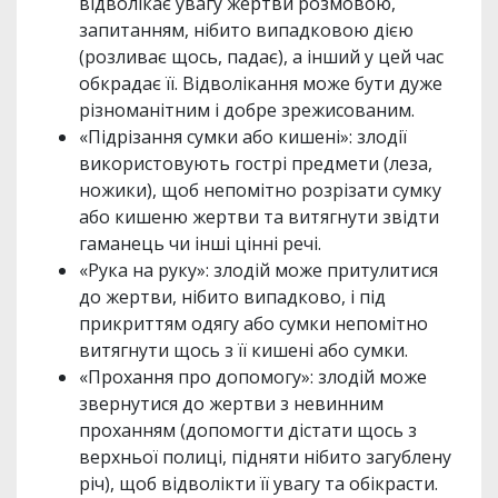
відволікає увагу жертви розмовою,
запитанням, нібито випадковою дією
(розливає щось, падає), а інший у цей час
обкрадає її. Відволікання може бути дуже
різноманітним і добре зрежисованим.
«Підрізання сумки або кишені»: злодії
використовують гострі предмети (леза,
ножики), щоб непомітно розрізати сумку
або кишеню жертви та витягнути звідти
гаманець чи інші цінні речі.
«Рука на руку»: злодій може притулитися
до жертви, нібито випадково, і під
прикриттям одягу або сумки непомітно
витягнути щось з її кишені або сумки.
«Прохання про допомогу»: злодій може
звернутися до жертви з невинним
проханням (допомогти дістати щось з
верхньої полиці, підняти нібито загублену
річ), щоб відволікти її увагу та обікрасти.