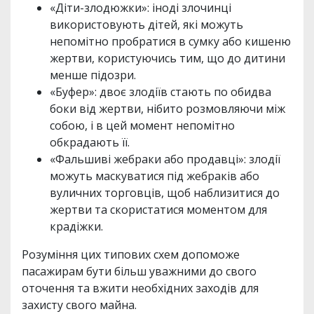
«Діти-злодюжки»: іноді злочинці
використовують дітей, які можуть
непомітно пробратися в сумку або кишеню
жертви, користуючись тим, що до дитини
менше підозри.
«Буфер»: двоє злодіїв стають по обидва
боки від жертви, нібито розмовляючи між
собою, і в цей момент непомітно
обкрадають її.
«Фальшиві жебраки або продавці»: злодії
можуть маскуватися під жебраків або
вуличних торговців, щоб наблизитися до
жертви та скористатися моментом для
крадіжки.
Розуміння цих типових схем допоможе
пасажирам бути більш уважними до свого
оточення та вжити необхідних заходів для
захисту свого майна.