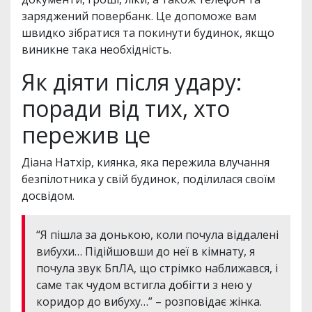
заряджений повербанк. Це допоможе вам
швидко зібратися та покинути будинок, якщо
виникне така необхідність.
Як діяти після удару:
поради від тих, хто
пережив це
Діана Натхір, киянка, яка пережила влучання
безпілотника у свій будинок, поділилася своїм
досвідом.
“Я пішла за донькою, коли почула віддалені
вибухи… Підійшовши до неї в кімнату, я
почула звук БпЛА, що стрімко наближався, і
саме так чудом встигла добігти з нею у
коридор до вибуху…” – розповідає жінка.