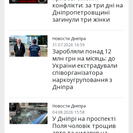
конфлікти: за три дні на
Дніпропетровщині
загинули три жінки
Новости Днепра
31.07.2026 16:59
Заробляли понад 12
млн грн на місяць: до
України екстрадували
співорганізатора
наркоугруповання з
Дніпра
Новости Днепра
04.08.2026 15:58
У Дніпрі на проспекті
Поля чоловік трощив
авто та кидався на