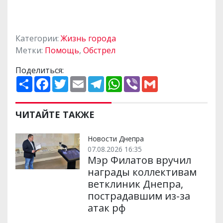
Категории:
Жизнь города
Метки:
Помощь
,
Обстрел
Поделиться:
П
F
T
E
T
W
V
G
о
a
w
m
e
h
i
m
ш
c
i
a
l
a
b
a
и
e
t
i
e
t
e
i
р
b
t
l
g
s
r
l
ЧИТАЙТЕ ТАКЖЕ
и
o
e
r
A
т
o
r
a
p
и
k
m
p
Новости Днепра
07.08.2026 16:35
Мэр Филатов вручил
награды коллективам
ветклиник Днепра,
пострадавшим из-за
атак рф