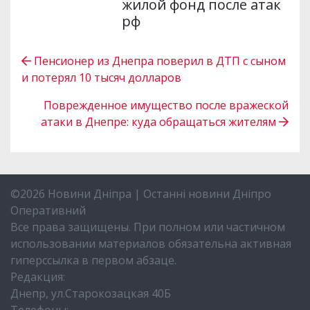
жилой фонд после атак
рф
Пенсионер из Днепра поверил в ДТП с сыном
и потерял 10 тысяч долларов
Поврежденное имущество после вражеской
атаки в Днепре: куда обращаться жителям
©2026 Новини Дніпра | Останні новини Дніпро
Оперативний
Все права защищены. При полном или частичном
использовании материалов обязательна активная
гиперссылка в первом абзаце.
Редакция:
Днепр, ул.Старокозацкая 40Б