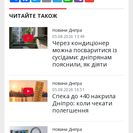
о
a
w
m
e
h
i
m
ш
c
i
a
l
a
b
a
и
e
t
i
e
t
e
i
р
b
t
l
g
s
r
l
ЧИТАЙТЕ ТАКОЖ
и
o
e
r
A
т
o
r
a
p
и
k
m
p
Новини Дніпра
05.08.2026 13:49
Через кондиціонер
можна посваритися із
сусідами: дніпрянам
пояснили, як діяти
Новини Дніпра
05.08.2026 16:51
Спека до +40 накрила
Дніпро: коли чекати
полегшення
Новини Дніпра