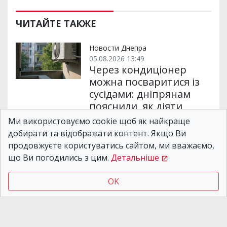
ЧИТАЙТЕ ТАКЖЕ
Новости Днепра
05.08.2026 13:49
Через кондиціонер
можна посваритися із
сусідами: дніпрянам
пояснили, як діяти
Ми використовуємо cookie щоб як найкраще
добирати та відображати контент. Якщо Ви
Новости Днепра
продовжуєте користуватись сайтом, ми вважаємо,
07.08.2026 19:43
що Ви погодились з цим.
Детальніше
У Дніпрі на місяць
планують звузити
OK
проїзну частину на
вулиці Передовій