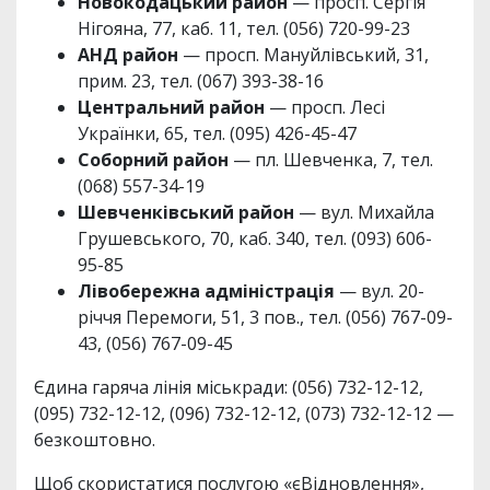
Новокодацький район
— просп. Сергія
Нігояна, 77, каб. 11, тел. (056) 720-99-23
АНД район
— просп. Мануйлівський, 31,
прим. 23, тел. (067) 393-38-16
Центральний район
— просп. Лесі
Українки, 65, тел. (095) 426-45-47
Соборний район
— пл. Шевченка, 7, тел.
(068) 557-34-19
Шевченківський район
— вул. Михайла
Грушевського, 70, каб. 340, тел. (093) 606-
95-85
Лівобережна адміністрація
— вул. 20-
річчя Перемоги, 51, 3 пов., тел. (056) 767-09-
43, (056) 767-09-45
Єдина гаряча лінія міськради: (056) 732-12-12,
(095) 732-12-12, (096) 732-12-12, (073) 732-12-12 —
безкоштовно.
Щоб скористатися послугою «єВідновлення»,