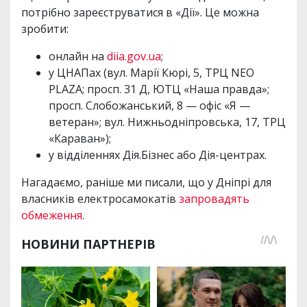
потрібно зареєструватися в «Дії». Це можна
зробити:
онлайн на
diia.gov.ua
;
у ЦНАПах (вул. Марії Кюрі, 5, ТРЦ NEO
PLAZA; просп. 31 Д, ЮТЦ «Наша правда»;
просп. Слобожанський, 8 — офіс «Я —
ветеран»; вул. Нижньодніпровська, 17, ТРЦ
«Караван»);
у відділеннях Дія.Бізнес або Дія-центрах.
Нагадаємо, раніше ми писали, що у Дніпрі для
власників електросамокатів
запровадять
обмеження
.