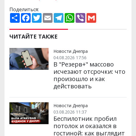
Поделиться:
П
F
T
E
T
W
V
G
о
a
w
m
e
h
i
m
ш
c
i
a
l
a
b
a
и
e
t
i
e
t
e
i
р
b
t
l
g
s
r
l
ЧИТАЙТЕ ТАКЖЕ
и
o
e
r
A
т
o
r
a
p
и
k
m
p
Новости Днепра
04.08.2026 17:56
В "Резерв+" массово
исчезают отсрочки: что
произошло и как
действовать
Новости Днепра
03.08.2026 11:37
Беспилотник пробил
потолок и оказался в
гостиной: как выглядит