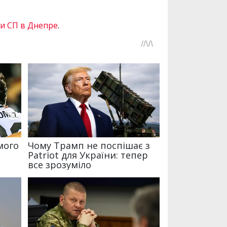
и СП в Днепре
.