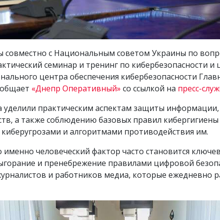
ны совместно с Национальным советом Украины по воп
актический семинар и тренинг по кибербезопасности и
нального центра обеспечения кибербезопасности Главн
сообщает
«Днепр Оперативный»
со ссылкой на
пресс-служ
а уделили практическим аспектам защиты информации,
ств, а также соблюдению базовых правил кибергигиены 
 киберугрозами и алгоритмами противодействия им.
о именно человеческий фактор часто становится ключев
 выгорание и пренебрежение правилами цифровой безоп
журналистов и работников медиа, которые ежедневно