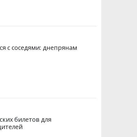
я с соседями: днепрянам
ских билетов для
дителей