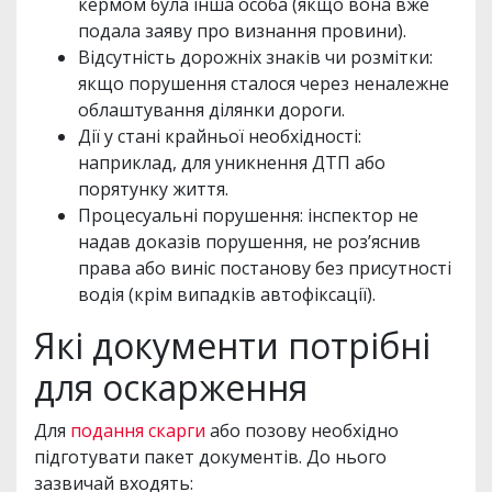
кермом була інша особа (якщо вона вже
подала заяву про визнання провини).
Відсутність дорожніх знаків чи розмітки:
якщо порушення сталося через неналежне
облаштування ділянки дороги.
Дії у стані крайньої необхідності:
наприклад, для уникнення ДТП або
порятунку життя.
Процесуальні порушення: інспектор не
надав доказів порушення, не роз’яснив
права або виніс постанову без присутності
водія (крім випадків автофіксації).
Які документи потрібні
для оскарження
Для
подання скарги
або позову необхідно
підготувати пакет документів. До нього
зазвичай входять: