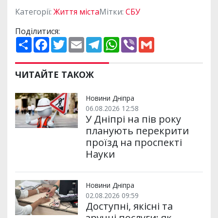
Категорії:
Життя міста
Мітки:
СБУ
Поділитися:
П
F
T
E
T
W
V
G
о
a
w
m
e
h
i
m
ш
c
i
a
l
a
b
a
и
e
t
i
e
t
e
i
р
b
t
l
g
s
r
l
ЧИТАЙТЕ ТАКОЖ
и
o
e
r
A
т
o
r
a
p
и
k
m
p
Новини Дніпра
06.08.2026 12:58
У Дніпрі на пів року
планують перекрити
проїзд на проспекті
Науки
Новини Дніпра
02.08.2026 09:59
Доступні, якісні та
зручні послуги: як