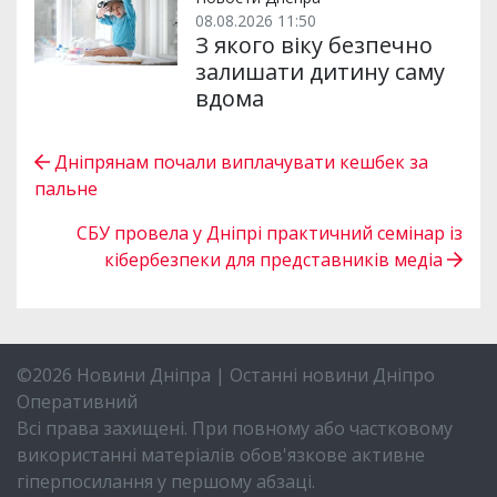
08.08.2026 11:50
З якого віку безпечно
залишати дитину саму
вдома
Дніпрянам почали виплачувати кешбек за
пальне
СБУ провела у Дніпрі практичний семінар із
кібербезпеки для представників медіа
©2026 Новини Дніпра | Останні новини Дніпро
Оперативний
Всі права захищені. При повному або частковому
використанні матеріалів обов'язкове активне
гіперпосилання у першому абзаці.