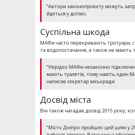
“Автори законопроекту можуть запро
йдеться у дописі.
Суспільна шкода
МАФи часто перекривають тротуари, с
та водопостачання, а також не мають т
“Нерідко МАФи незаконно підключені 
мають туалетів, тому навіть один МА
написав секретар міськради.
Досвід міста
Він також нагадав досвід 2015 року, к
“Місто Дніпро пройшло цей шлях у 20
виборів півроку. Виконуюча обов’язки