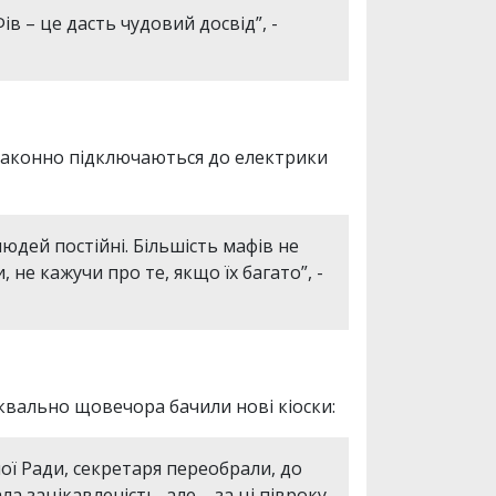
 – це дасть чудовий досвід”, -
законно підключаються до електрики
юдей постійні. Більшість мафів не
не кажучи про те, якщо їх багато”, -
квально щовечора бачили нові кіоски:
ої Ради, секретаря переобрали, до
а зацікавленість, але – за ці півроку