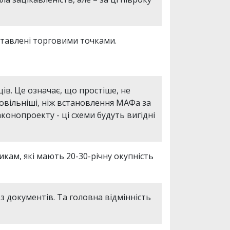
аставлені торговими точками.
ців. Це означає, що простіше, не
повільніші, ніж встановлення МАФа за
аконопроекту - ці схеми будуть вигідні
кам, які мають 20-30-річну окупність
ез документів. Та головна відмінність