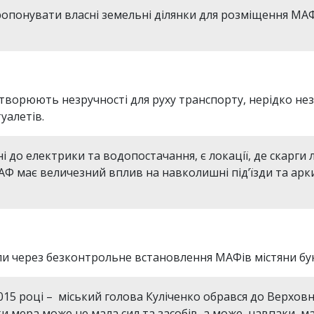
понувати власні земельні ділянки для розміщення МАФів
творюють незручності для руху транспорту, нерідко не
уалетів.
до електрики та водопостачання, є локації, де скарги л
Ф має величезний вплив на навколишні підʼїзди та арки, 
оли через безконтрольне встановлення МАФів містяни бу
15 році – міський голова Куліченко обрався до Верховн
 мера може не мала сил та засобів, а може, навпаки, мал