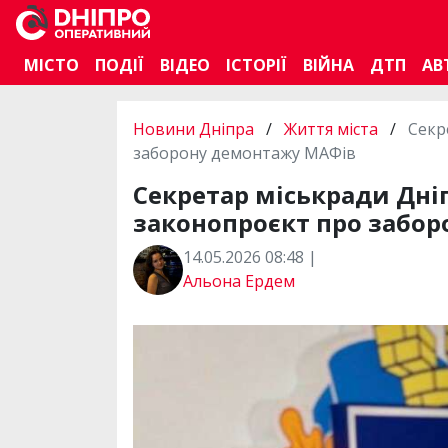
МІСТО
ПОДІЇ
ВІДЕО
ІСТОРІЇ
ВІЙНА
ДТП
АВ
Новини Дніпра
/
Життя міста
/
Секр
заборону демонтажу МАФів
Секретар міськради Дніп
законопроєкт про забо
14.05.2026 08:48 |
Альона Ердем