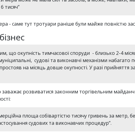
 6 тисяч”
ера - саме тут тротуари раніше були майже повністю з
бізнес
им, що окупність тимчасової споруди - близько 2-4 міся
муніципальні, судові та виконавчі механізми набагато 
 простояв на місяць довше окупності. У разі прийняття з
о заважає розвиватися законним торгівельним майданчи
ості:
омерційна площа собівартістю тисячу гривень за метр, б
застосування судових та виконавчих процедур”.