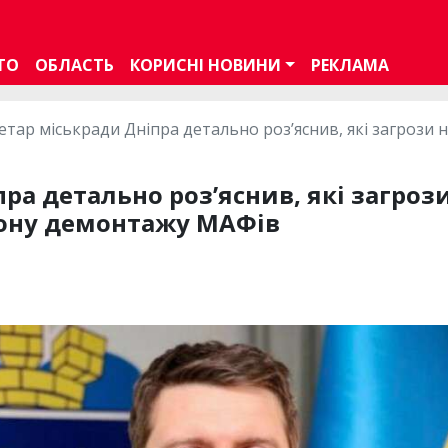
ТО
ОБЛАСТЬ
КОРИСНІ НОВИНИ
РЕКЛАМА
етар міськради Дніпра детально розʼяснив, які загрози
ра детально розʼяснив, які загроз
рону демонтажу МАФів