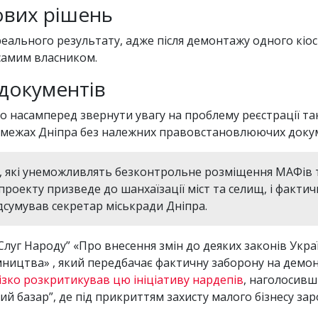
ових рішень
еального результату, адже після демонтажу одного кіоск
 самим власником.
 документів
то насамперед звернути увагу на проблему реєстрації т
 межах Дніпра без належних правовстановлюючих докум
в, які унеможливлять безконтрольне розміщення МАФів т
екту призведе до шанхаїзації міст та селищ, і фактичн
підсумував секретар міськради Дніпра.
Слуг Народу” «Про внесення змін до деяких законів Укра
ємництва» , який передбачає фактичну заборону на демо
ізко розкритикував цю ініціативу нардепів
, наголосивш
ий базар”, де під прикриттям захисту малого бізнесу за