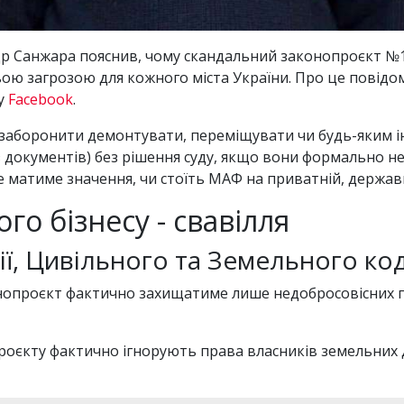
р Санжара пояснив, чому скандальний законопроєкт №150
ою загрозою для кожного міста України. Про це повідом
 у
Facebook
.
 - заборонити демонтувати, переміщувати чи будь-яким 
з документів) без рішення суду, якщо вони формально н
е матиме значення, чи стоїть МАФ на приватній, держав
го бізнесу - свавілля
ії, Цивільного та Земельного ко
опроєкт фактично захищатиме лише недобросовісних пі
роєкту фактично ігнорують права власників земельних д