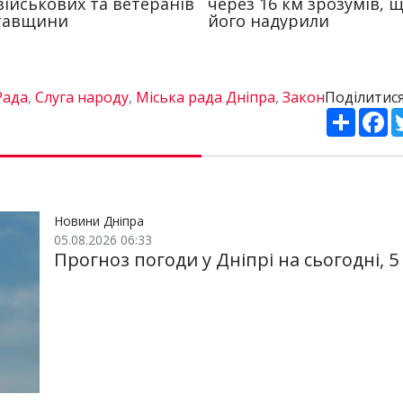
Рада
,
Слуга народу
,
Міська рада Дніпра
,
Закон
Поділитися
П
F
о
a
ш
c
и
e
р
b
и
o
т
o
и
k
Новини Дніпра
05.08.2026 06:33
Прогноз погоди у Дніпрі на сьогодні, 5