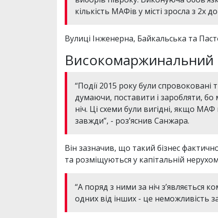
кількість МАФів у місті зросла з 2х до
Вулиці Інженерна, Байкальська та Паст
Високомаржинальний 
“Події 2015 року були спровоковані т
думаючи, поставити і заробляти, бо 
ніч. Ці схеми були вигідні, якщо МАФ
завжди”, - роз’яснив Санжара.
Він зазначив, що такий бізнес фактичн
та розміщуються у капітальній нерухом
“А поряд з ними за ніч з’являється к
одних від інших - це неможливість 