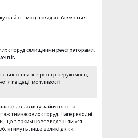
у на його місці швидко з’являється
аких споруд селищними реєстраторами,
ентів.
а внесення їх в реєстр нерухомості,
ої ліквідації можливості
їни щодо захисту зайнятості та
нтаж тимчасових споруд. Напередодні
и, що з таким нововведенням уся
роблятимуть лише великі ділки.