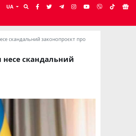
UA
 несе скандальний законопроєкт про
и несе скандальний