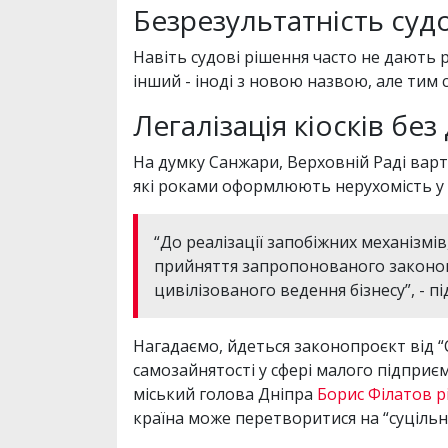
Безрезультатність суд
Навіть судові рішення часто не дають р
інший - іноді з новою назвою, але тим
Легалізація кіосків без
На думку Санжари, Верховній Раді вар
які роками оформлюють нерухомість у
“До реалізації запобіжних механізмі
прийняття запропонованого законопро
цивілізованого ведення бізнесу”, - 
Нагадаємо, йдеться законопроєкт від “
самозайнятості у сфері малого підпри
міський голова Дніпра
Борис Філатов р
країна може перетворитися на “суцільн