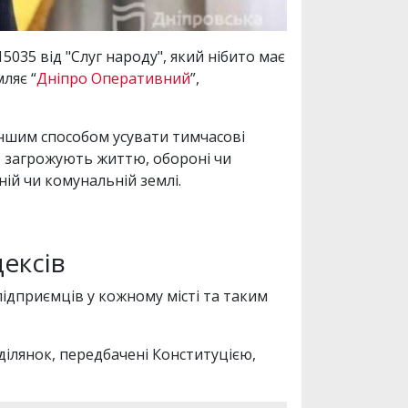
35 від "Слуг народу", який нібито має
ляє “
Дніпро Оперативний
”,
іншим способом усувати тимчасові
е загрожують життю, обороні чи
ній чи комунальній землі.
дексів
дприємців у кожному місті та таким
ілянок, передбачені Конституцією,