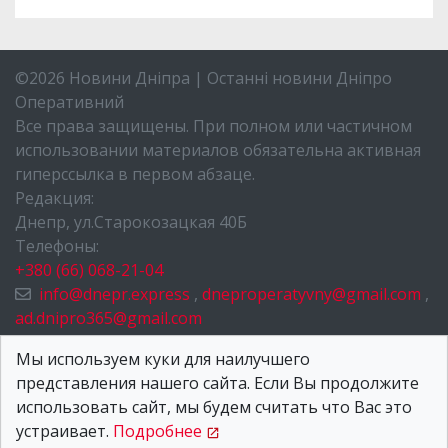
©2026 Новини Дніпра | Останні новини Дніпро
Оперативний
Все права защищены. При полном или частичном
использовании материалов обязательна активная
гиперссылка в первом абзаце.
Редакция:
Днепр, ул.Старокозацкая 40Б
Телефоны:
+380 (66) 068-21-04
info@dnepr.express
,
dneproperatyvny@gmail.com
,
ad.dnipro365@gmail.com
НОВОСТИ ДНЕПРА
Мы используем куки для наилучшего
представления нашего сайта. Если Вы продолжите
О НАС
использовать сайт, мы будем считать что Вас это
КОНТАКТЫ
устраивает.
Подробнее