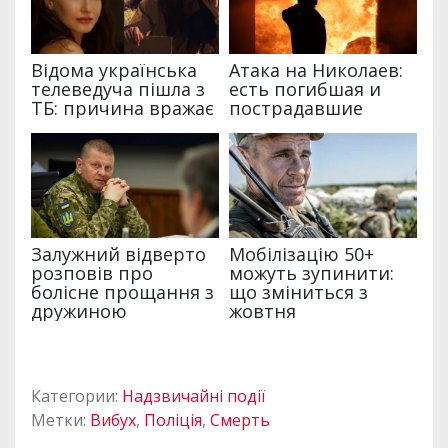
Категории:
Надзвичайні події
Метки:
Вибух
,
Поліція
,
Смерть