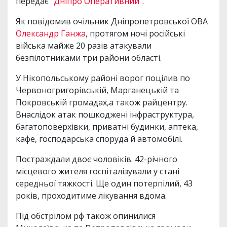
передає "
Дніпро Оперативний
".
Як повідомив очільник Дніпропетровської ОВА
Олександр Ганжа
, протягом ночі російські
війська майже 20 разів атакували
безпілотниками три райони області.
У Нікопольському районі ворог поцілив по
Червоногригорівській, Марганецькій та
Покровській громадах,а також райцентру.
Внаслідок атак пошкоджені інфраструктура,
багатоповерхівки, приватні будинки, аптека,
кафе, господарська споруда й автомобілі.
Постраждали двоє чоловіків. 42-річного
місцевого жителя госпіталізували у стані
середньої тяжкості. Ще один потерпілий, 43
років, проходитиме лікування вдома.
Під обстрілом рф також опинилися