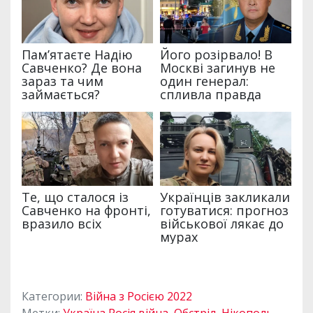
Категории:
Війна з Росією 2022
Метки:
Україна Росія війна
,
Обстріл
,
Нікополь
,