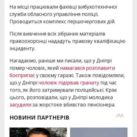
На місці працювали фахівці вибухотехнічної
служби обласного управління поліції.
Проводиться комплекс першочергових дій.
Після вивчення всіх зібраних матеріалів
правоохоронці нададуть правову кваліфікацію
інциденту.
Нагадаємо, раніше ми писали, що у Дніпрі
помер чоловік, який
намагався розплавити
боєприпас
у своєму гаражі. Також повідомляли,
що у Дніпрі
чоловік підірвав гранату
під час
того, як його затримували поліцейські. Крім
цього, розповідали, що у Дніпрі молодика
засудили
за жорстоке вбивство пенсіонера.