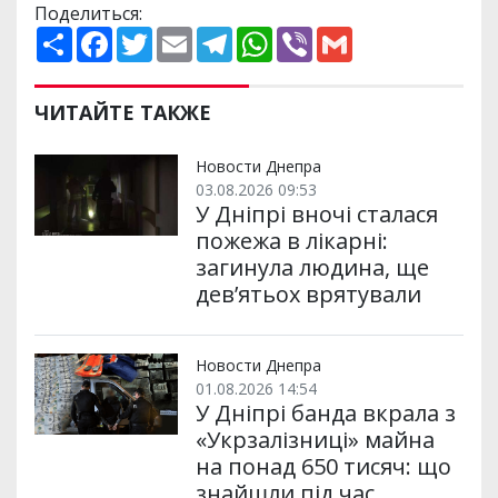
Поделиться:
П
F
T
E
T
W
V
G
о
a
w
m
e
h
i
m
ш
c
i
a
l
a
b
a
и
e
t
i
e
t
e
i
р
b
t
l
g
s
r
l
ЧИТАЙТЕ ТАКЖЕ
и
o
e
r
A
т
o
r
a
p
и
k
m
p
Новости Днепра
03.08.2026 09:53
У Дніпрі вночі сталася
пожежа в лікарні:
загинула людина, ще
дев’ятьох врятували
Новости Днепра
01.08.2026 14:54
У Дніпрі банда вкрала з
«Укрзалізниці» майна
на понад 650 тисяч: що
знайшли під час