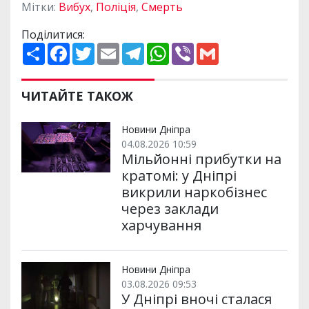
Мітки:
Вибух
,
Поліція
,
Смерть
Поділитися:
П
F
T
E
T
W
V
G
о
a
w
m
e
h
i
m
ш
c
i
a
l
a
b
a
и
e
t
i
e
t
e
i
р
b
t
l
g
s
r
l
ЧИТАЙТЕ ТАКОЖ
и
o
e
r
A
т
o
r
a
p
и
k
m
p
Новини Дніпра
04.08.2026 10:59
Мільйонні прибутки на
кратомі: у Дніпрі
викрили наркобізнес
через заклади
харчування
Новини Дніпра
03.08.2026 09:53
У Дніпрі вночі сталася