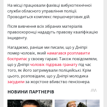
На місці працювали фахівці вибухотехнічної
служби обласного управління поліції.
Проводиться комплекс першочергових дій.
Після вивчення всіх зібраних матеріалів
правоохоронці нададуть правову кваліфікацію
інциденту.
Нагадаємо, раніше ми писали, що у Дніпрі
помер чоловік, який
намагався розплавити
боєприпас
у своєму гаражі. Також повідомляли,
що у Дніпрі
чоловік підірвав гранату
під час
того, як його затримували поліцейські. Крім
цього, розповідали, що у Дніпрі молодика
засудили
за жорстоке вбивство пенсіонера.