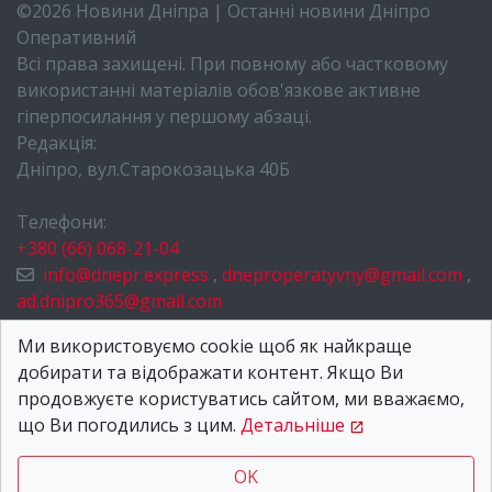
©2026 Новини Дніпра | Останні новини Дніпро
Оперативний
Всі права захищені. При повному або частковому
використанні матеріалів обов'язкове активне
гіперпосилання у першому абзаці.
Редакція:
Дніпро, вул.Старокозацька 40Б
Телефони:
+380 (66) 068-21-04
info@dnepr.express
,
dneproperatyvny@gmail.com
,
ad.dnipro365@gmail.com
НОВИНИ ДНІПРА
Ми використовуємо cookie щоб як найкраще
добирати та відображати контент. Якщо Ви
ПРО НАС
продовжуєте користуватись сайтом, ми вважаємо,
КОНТАКТИ
що Ви погодились з цим.
Детальніше
OK