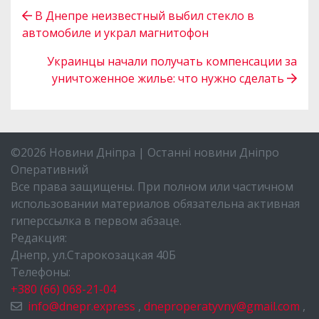
В Днепре неизвестный выбил стекло в
автомобиле и украл магнитофон
Украинцы начали получать компенсации за
уничтоженное жилье: что нужно сделать
©2026 Новини Дніпра | Останні новини Дніпро
Оперативний
Все права защищены. При полном или частичном
использовании материалов обязательна активная
гиперссылка в первом абзаце.
Редакция:
Днепр, ул.Старокозацкая 40Б
Телефоны:
+380 (66) 068-21-04
info@dnepr.express
,
dneproperatyvny@gmail.com
,