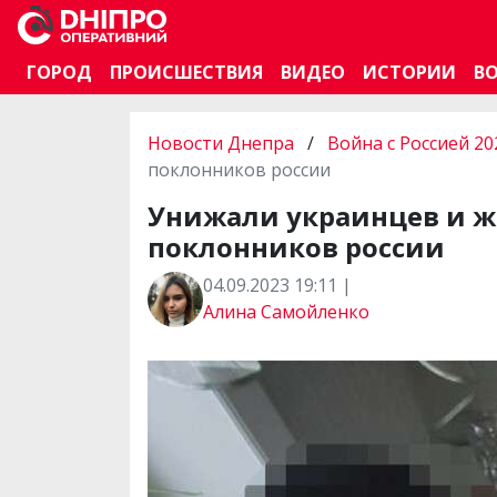
ГОРОД
ПРОИСШЕСТВИЯ
ВИДЕО
ИСТОРИИ
В
Новости Днепра
/
Война с Россией 20
поклонников россии
Унижали украинцев и жд
поклонников россии
04.09.2023 19:11 |
Алина Самойленко