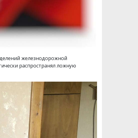
азделений железнодорожной
атически распространял ложную