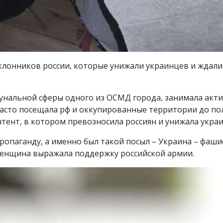
клонников россии, которые унижали украинцев и ждали
унальной сферы одного из ОСМД города, занимала акт
асто посещала рф и оккупированные территории до по
нтент, в котором превозносила россиян и унижала укра
опаганду, а именно был такой посыл – Украина – фашис
енщина выражала поддержку российской армии.