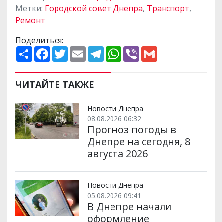
Метки:
Городской совет Днепра
,
Транспорт
,
Ремонт
Поделиться:
П
F
T
E
T
W
V
G
о
a
w
m
e
h
i
m
ш
c
i
a
l
a
b
a
и
e
t
i
e
t
e
i
р
b
t
l
g
s
r
l
ЧИТАЙТЕ ТАКЖЕ
и
o
e
r
A
т
o
r
a
p
и
k
m
p
Новости Днепра
08.08.2026 06:32
Прогноз погоды в
Днепре на сегодня, 8
августа 2026
Новости Днепра
05.08.2026 09:41
В Днепре начали
оформление