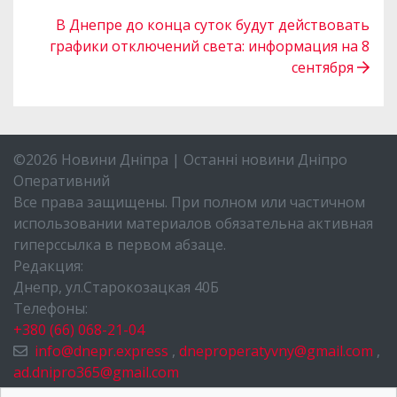
В Днепре до конца суток будут действовать
графики отключений света: информация на 8
сентября
©2026 Новини Дніпра | Останні новини Дніпро
Оперативний
Все права защищены. При полном или частичном
использовании материалов обязательна активная
гиперссылка в первом абзаце.
Редакция:
Днепр, ул.Старокозацкая 40Б
Телефоны:
+380 (66) 068-21-04
info@dnepr.express
,
dneproperatyvny@gmail.com
,
ad.dnipro365@gmail.com