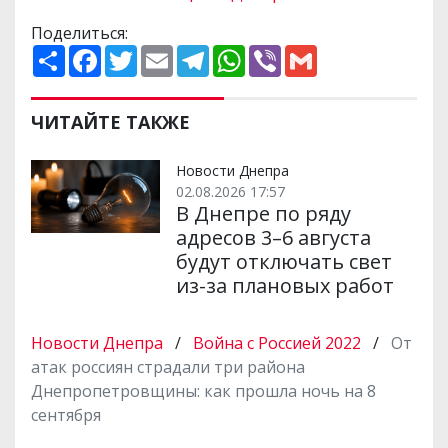
Поделиться:
П
F
T
E
T
W
V
G
о
a
w
m
e
h
i
m
ш
c
i
a
l
a
b
a
и
e
t
i
e
t
e
i
р
b
t
l
g
s
r
l
ЧИТАЙТЕ ТАКЖЕ
и
o
e
r
A
т
o
r
a
p
и
k
m
p
Новости Днепра
02.08.2026 17:57
В Днепре по ряду
адресов 3–6 августа
будут отключать свет
из-за плановых работ
Новости Днепра
/
Война с Россией 2022
/
От
атак россиян страдали три района
Днепропетровщины: как прошла ночь на 8
сентября