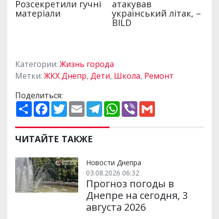
Категории:
Жизнь города
Метки:
ЖКХ Днепр
,
Дети
,
Школа
,
Ремонт
Поделиться:
П
F
T
E
T
W
V
G
о
a
w
m
e
h
i
m
ш
c
i
a
l
a
b
a
и
e
t
i
e
t
e
i
р
b
t
l
g
s
r
l
ЧИТАЙТЕ ТАКЖЕ
и
o
e
r
A
т
o
r
a
p
и
k
m
p
Новости Днепра
03.08.2026 06:32
Прогноз погоды в
Днепре на сегодня, 3
августа 2026