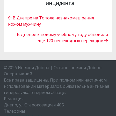
инцидента
В Днепре на Тополе незнакомец ранил
ножом мужчину
В Днепре к новому учебному году обновили
еще 120 пешеходных переходов
©2026 Новини Дніпра | Останні новини Дніпро
Оперативний
Все права защищены. При полном или частичном
использовании материалов обязательна активная
гиперссылка в первом абзаце.
Редакция:
Днепр, ул.Старокозацкая 40Б
Телефоны: