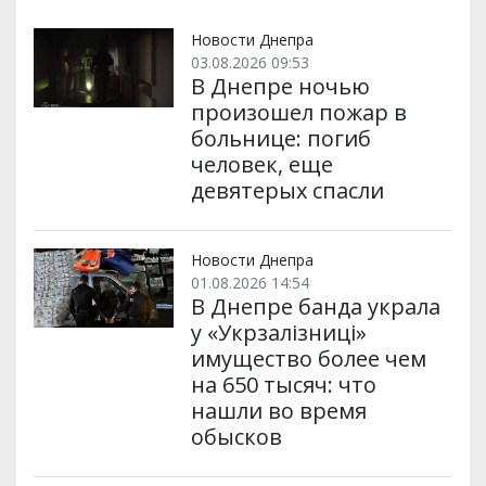
т
o
r
a
p
и
k
m
p
Новости Днепра
03.08.2026 09:53
В Днепре ночью
произошел пожар в
больнице: погиб
человек, еще
девятерых спасли
Новости Днепра
01.08.2026 14:54
В Днепре банда украла
у «Укрзалізниці»
имущество более чем
на 650 тысяч: что
нашли во время
обысков