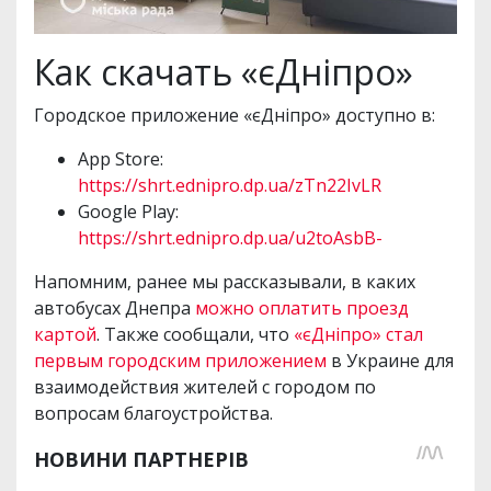
Как скачать «єДніпро»
Городское приложение «єДніпро» доступно в:
App Store:
https://shrt.ednipro.dp.ua/zTn22IvLR
Google Play:
https://shrt.ednipro.dp.ua/u2toAsbB-
Напомним, ранее мы рассказывали, в каких
автобусах Днепра
можно оплатить проезд
картой
. Также сообщали, что
«єДніпро» стал
первым городским приложением
в Украине для
взаимодействия жителей с городом по
вопросам благоустройства.