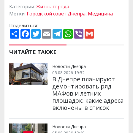
Категории:
Жизнь города
Метки:
Городской совет Днепра
,
Медицина
Поделиться:
П
F
T
E
T
W
V
G
о
a
w
m
e
h
i
m
ш
c
i
a
l
a
b
a
и
e
t
i
e
t
e
i
р
b
t
l
g
s
r
l
ЧИТАЙТЕ ТАКЖЕ
и
o
e
r
A
т
o
r
a
p
и
k
m
p
Новости Днепра
05.08.2026 19:52
В Днепре планируют
демонтировать ряд
МАФов и летних
площадок: какие адреса
включены в список
Новости Днепра
05.08.2026 13:49