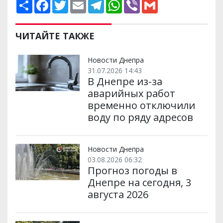
П
F
T
E
T
W
V
G
о
a
w
m
e
h
i
m
ш
c
i
a
l
a
b
a
и
e
t
i
e
t
e
i
р
b
t
l
g
s
r
l
ЧИТАЙТЕ ТАКЖЕ
и
o
e
r
A
т
o
r
a
p
и
k
m
p
Новости Днепра
31.07.2026 14:43
В Днепре из-за
аварийных работ
временно отключили
воду по ряду адресов
Новости Днепра
03.08.2026 06:32
Прогноз погоды в
Днепре на сегодня, 3
августа 2026