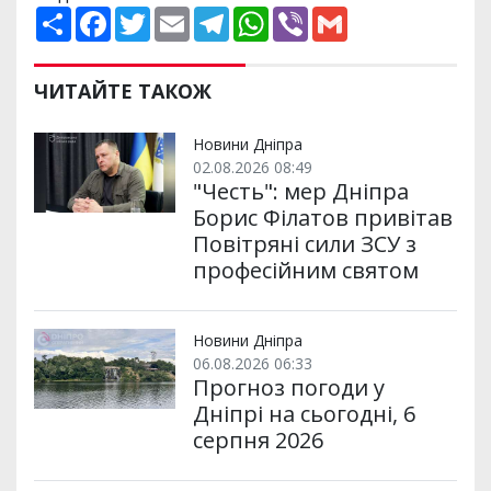
П
F
T
E
T
W
V
G
о
a
w
m
e
h
i
m
ш
c
i
a
l
a
b
a
и
e
t
i
e
t
e
i
р
b
t
l
g
s
r
l
ЧИТАЙТЕ ТАКОЖ
и
o
e
r
A
т
o
r
a
p
и
k
m
p
Новини Дніпра
02.08.2026 08:49
"Честь": мер Дніпра
Борис Філатов привітав
Повітряні сили ЗСУ з
професійним святом
Новини Дніпра
06.08.2026 06:33
Прогноз погоди у
Дніпрі на сьогодні, 6
серпня 2026