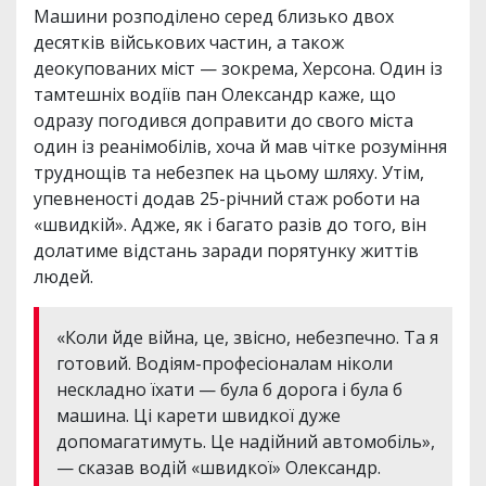
Машини розподілено серед близько двох
десятків військових частин, а також
деокупованих міст — зокрема, Херсона. Один із
тамтешніх водіїв пан Олександр каже, що
одразу погодився доправити до свого міста
один із реанімобілів, хоча й мав чітке розуміння
труднощів та небезпек на цьому шляху. Утім,
упевненості додав 25-річний стаж роботи на
«швидкій». Адже, як і багато разів до того, він
долатиме відстань заради порятунку життів
людей.
«Коли йде війна, це, звісно, небезпечно. Та я
готовий. Водіям-професіоналам ніколи
нескладно їхати — була б дорога і була б
машина. Ці карети швидкої дуже
допомагатимуть. Це надійний автомобіль»,
— сказав водій «швидкої» Олександр.