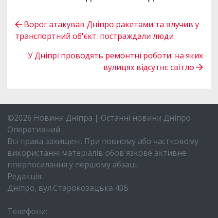
Ворог атакував Дніпро ракетами та влучив у
транспортний об'єкт: постраждали люди
У Дніпрі проводять ремонтні роботи: на яких
вулицях відсутнє світло
©2026 Новини Дніпра | Останні новини Дніпро
Оперативний
Всі права захищені. При повному або частковому
використанні матеріалів обов'язкове активне
гіперпосилання у першому абзаці.
Редакція:
Дніпро, вул.Старокозацька 40Б
Телефони: