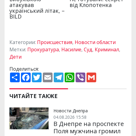
Категории:
Происшествия
,
Новости области
Метки:
Прокуратура
,
Насилие
,
Суд
,
Криминал
,
Дети
Поделиться:
П
F
T
E
T
W
V
G
о
a
w
m
e
h
i
m
ш
c
i
a
l
a
b
a
и
e
t
i
e
t
e
i
р
b
t
l
g
s
r
l
ЧИТАЙТЕ ТАКЖЕ
и
o
e
r
A
т
o
r
a
p
и
k
m
p
Новости Днепра
04.08.2026 15:58
В Днепре на проспекте
Поля мужчина громил