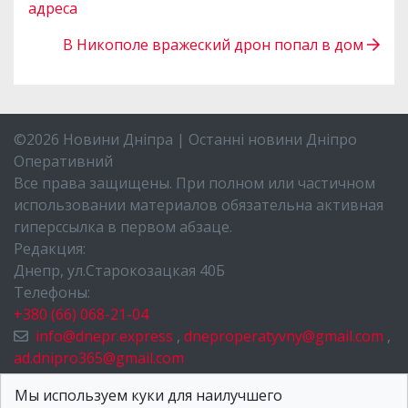
адреса
В Никополе вражеский дрон попал в дом
©2026 Новини Дніпра | Останні новини Дніпро
Оперативний
Все права защищены. При полном или частичном
использовании материалов обязательна активная
гиперссылка в первом абзаце.
Редакция:
Днепр, ул.Старокозацкая 40Б
Телефоны:
+380 (66) 068-21-04
info@dnepr.express
,
dneproperatyvny@gmail.com
,
ad.dnipro365@gmail.com
НОВОСТИ ДНЕПРА
Мы используем куки для наилучшего