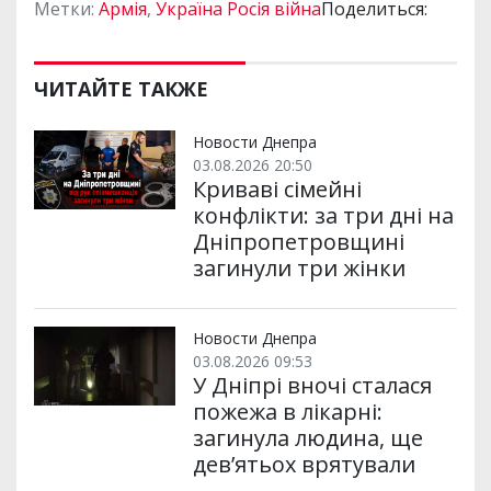
Метки:
Армія
,
Україна Росія війна
Поделиться:
ЧИТАЙТЕ ТАКЖЕ
Новости Днепра
03.08.2026 20:50
Криваві сімейні
конфлікти: за три дні на
Дніпропетровщині
загинули три жінки
Новости Днепра
03.08.2026 09:53
У Дніпрі вночі сталася
пожежа в лікарні:
загинула людина, ще
дев’ятьох врятували