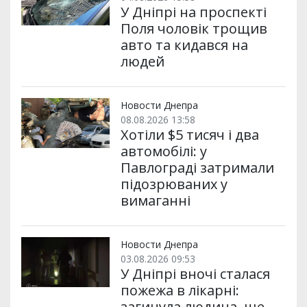
У Дніпрі на проспекті
Поля чоловік трощив
авто та кидався на
людей
Новости Днепра
08.08.2026 13:58
Хотіли $5 тисяч і два
автомобілі: у
Павлограді затримали
підозрюваних у
вимаганні
Новости Днепра
03.08.2026 09:53
У Дніпрі вночі сталася
пожежа в лікарні:
загинула людина, ще