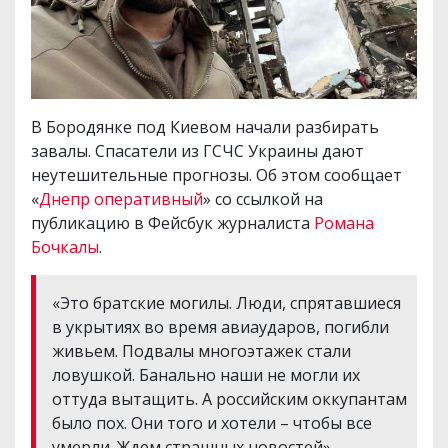
В Бородянке под Киевом начали разбирать
завалы. Спасатели из ГСЧС Украины дают
неутешительные прогнозы. Об этом сообщает
«
Днепр оперативный
» со ссылкой на
публикацию в Фейсбук журналиста
Романа
Бочкалы
.
«Это братские могилы. Люди, спрятавшиеся
в укрытиях во время авиаударов, погибли
живьем. Подвалы многоэтажек стали
ловушкой. Банально наши не могли их
оттуда вытащить. А российским оккупантам
было пох. Они того и хотели – чтобы все
умерли. Ждем страшных новостей», -