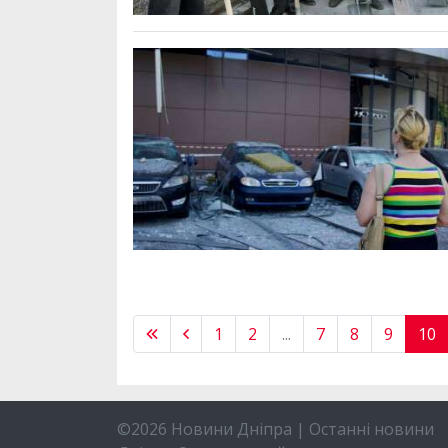
1
2
...
7
8
9
10
©2026 Новини Дніпра | Останні новини