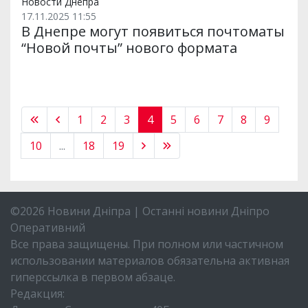
Новости Днепра
17.11.2025 11:55
В Днепре могут появиться почтоматы
“Новой почты” нового формата
1
2
3
4
5
6
7
8
9
10
...
18
19
©2026 Новини Дніпра | Останні новини Дніпро
Оперативний
Все права защищены. При полном или частичном
использовании материалов обязательна активная
гиперссылка в первом абзаце.
Редакция: