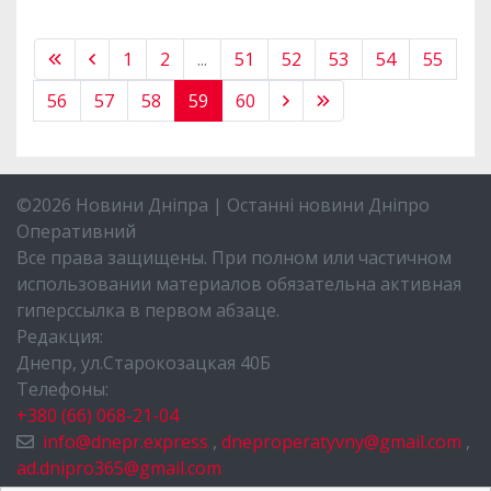
1
2
...
51
52
53
54
55
56
57
58
59
60
©2026 Новини Дніпра | Останні новини Дніпро
Оперативний
Все права защищены. При полном или частичном
использовании материалов обязательна активная
гиперссылка в первом абзаце.
Редакция:
Днепр, ул.Старокозацкая 40Б
Телефоны:
+380 (66) 068-21-04
info@dnepr.express
,
dneproperatyvny@gmail.com
,
ad.dnipro365@gmail.com