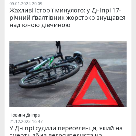
05.01.2024 20:09
Жахливі історії минулого: у Дніпрі 17-
річний ґвалтівник жорстоко знущався
над юною дівчиною
Новини Дніпра
21.12.2023 16:47
У Дніпрі судили переселенця, який на
смерть збив велосипедиста на