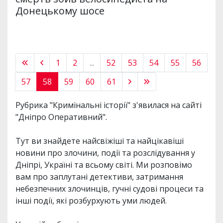
Донецькому шосе
1
2
...
52
53
54
55
56
57
58
59
60
61
Рубрика "Кримінальні історії" з'явилася на сайті
"Дніпро Оперативний".
Тут ви знайдете найсвіжіші та найцікавіші
новини про злочини, події та розслідування у
Дніпрі, Україні та всьому світі. Ми розповімо
вам про заплутані детективи, затримання
небезпечних злочинців, гучні судові процеси та
інші події, які розбурхують уми людей.