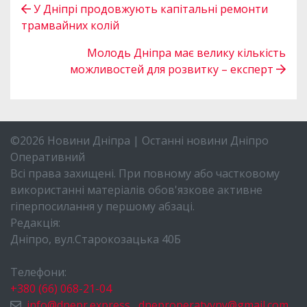
У Дніпрі продовжують капітальні ремонти
трамвайних колій
Молодь Дніпра має велику кількість
можливостей для розвитку – експерт
©2026 Новини Дніпра | Останні новини Дніпро
Оперативний
Всі права захищені. При повному або частковому
використанні матеріалів обов'язкове активне
гіперпосилання у першому абзаці.
Редакція:
Дніпро, вул.Старокозацька 40Б
Телефони:
+380 (66) 068-21-04
info@dnepr.express
,
dneproperatyvny@gmail.com
,