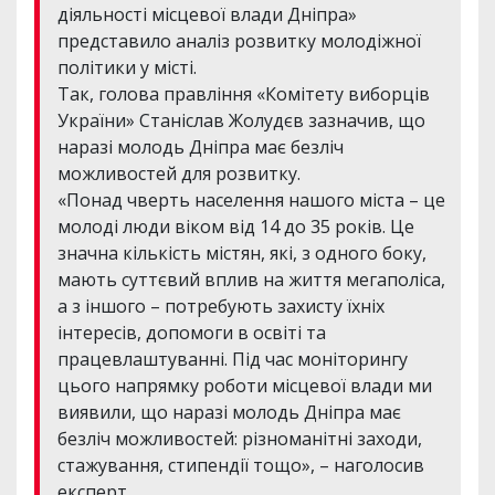
діяльності місцевої влади Дніпра»
представило аналіз розвитку молодіжної
політики у місті.
Так, голова правління «Комітету виборців
України» Станіслав Жолудєв зазначив, що
наразі молодь Дніпра має безліч
можливостей для розвитку.
«Понад чверть населення нашого міста – це
молоді люди віком від 14 до 35 років. Це
значна кількість містян, які, з одного боку,
мають суттєвий вплив на життя мегаполіса,
а з іншого – потребують захисту їхніх
інтересів, допомоги в освіті та
працевлаштуванні. Під час моніторингу
цього напрямку роботи місцевої влади ми
виявили, що наразі молодь Дніпра має
безліч можливостей: різноманітні заходи,
стажування, стипендії тощо», – наголосив
експерт.