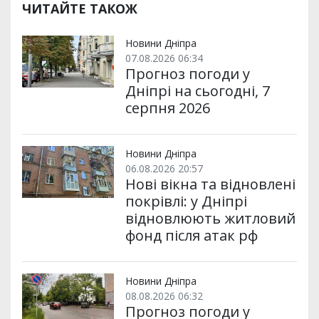
р
b
t
l
g
s
r
l
ЧИТАЙТЕ ТАКОЖ
и
o
e
r
A
т
o
r
a
p
и
k
m
p
Новини Дніпра
07.08.2026 06:34
Прогноз погоди у
Дніпрі на сьогодні, 7
серпня 2026
Новини Дніпра
06.08.2026 20:57
Нові вікна та відновлені
покрівлі: у Дніпрі
відновлюють житловий
фонд після атак рф
Новини Дніпра
08.08.2026 06:32
Прогноз погоди у