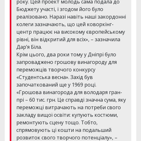
року. Цей проект молодь сама подала до
Бюджету участі, і згодом його було
реалізовано. Наразі навіть наші закордонні
колеги зазначають, що цей коворкінг-
центр працює на високому європейському
рівні, він відкритий для всіх», – зазначила
Дар’я Біла.
Крім цього, два роки тому у Дніпрі було
запроваджено грошову винагороду для
переможців творчого конкурсу
«Студентська весна». Захід був
започаткований ще у 1969 році.
«Грошова винагорода для володаря гран-
прі – 60 тис. грн. Це справді значна сума, яку
переможці витрачають на потреби свого
закладу вищої освіти: купують костюми,
ремонтують сцену тощо. Тобто,
спрямовують ці кошти на подальший
розвиток свого творчого потенціалу», –