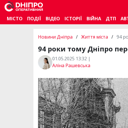
МІСТО
ПОДІЇ
ВІДЕО
ІСТОРІЇ
ВІЙНА
ДТП
АВ
Новини Дніпра
/
Життя міста
/
94 р
94 роки тому Дніпро пер
01.05.2025 13:32 |
Аліна Рашевська