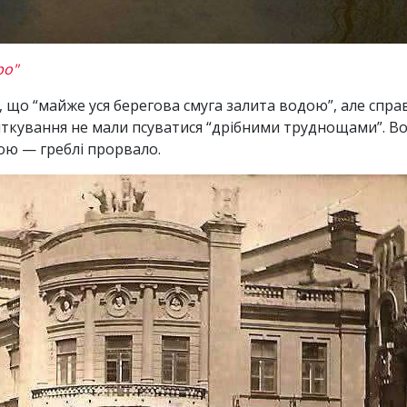
ро"
що “майже уся берегова смуга залита водою”, але спра
вяткування не мали псуватися “дрібними труднощами”. 
ою — греблі прорвало.