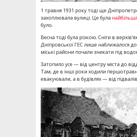
1 травня 1931 року тоді ще Дніпропетро
захоплювала вулиці. Це була
найбільша
було.
Весна тоді була різкою. Сніги в верхів
Дніпровської ГЕС лише наближалося до 
міські райони почали зникати під водо
Затопило усе — від центру міста до ві
Там, де в інші роки ходили першотравн
евакуювали, а в будівлях — від підвалі