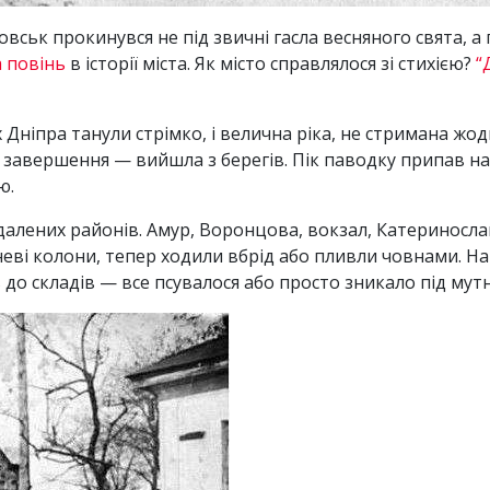
вськ прокинувся не під звичні гасла весняного свята, а 
 повінь
в історії міста. Як місто справлялося зі стихією?
“
’ях Дніпра танули стрімко, і велична ріка, не стримана
завершення — вийшла з берегів. Пік паводку припав на 
ю.
ддалених районів. Амур, Воронцова, вокзал, Катериносл
еві колони, тепер ходили вбрід або пливли човнами. На
в до складів — все псувалося або просто зникало під му