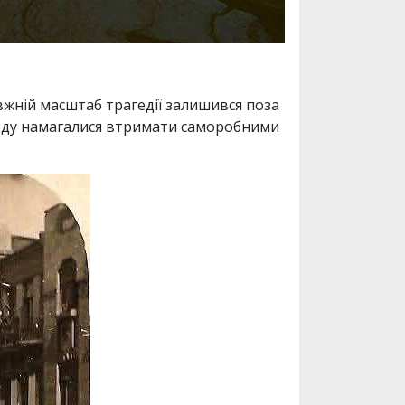
вжній масштаб трагедії залишився поза
Воду намагалися втримати саморобними