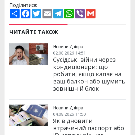
Поділитися:
П
F
T
E
T
W
V
G
о
a
w
m
e
h
i
m
ш
c
i
a
l
a
b
a
и
e
t
i
e
t
e
i
р
b
t
l
g
s
r
l
ЧИТАЙТЕ ТАКОЖ
и
o
e
r
A
т
o
r
a
p
и
k
m
p
Новини Дніпра
02.08.2026 14:51
Сусідські війни через
кондиціонери: що
робити, якщо капає на
ваш балкон або шумить
зовнішній блок
Новини Дніпра
04.08.2026 11:50
Як відновити
втрачений паспорт або