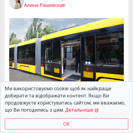
Алина Рашевская
Ми використовуємо cookie щоб як найкраще
добирати та відображати контент. Якщо Ви
У центрі Дніпра кипить нічна робота — на
продовжуєте користуватись сайтом, ми вважаємо,
проспекті Дмитра Яворницького, біля зупинки
що Ви погодились з цим.
Детальніше
«Історичний музей», ремонтують трамвайні
OK
колії. Роботи ведуть у темну пору доби, щоб не
зупиняти денний рух маршруту №1 —