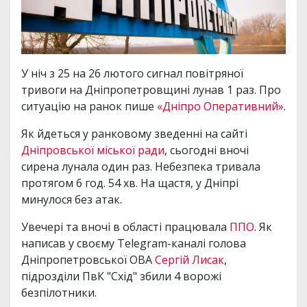
У ніч з 25 на 26 лютого сигнал повітряної
тривоги на Дніпропетровщині лунав 1 раз. Про
ситуацію на ранок пише
«Дніпро Оперативний»
.
Як йдеться у ранковому зведенні на сайті
Дніпровської міської ради
, сьогодні вночі
сирена лунала один раз. Небезпека тривала
протягом 6 год. 54 хв. На щастя, у Дніпрі
минулося без атак.
Увечері та вночі в області працювала
ППО
. Як
написав у своєму Telegram-каналі голова
Дніпропетровської ОВА
Сергій Лисак
,
підрозділи ПвК "Схід" збили 4 ворожі
безпілотники.