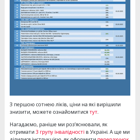
З першою сотнею ліків, ціни на які вирішили
знизити, можете ознайомитися
тут
.
Нагадаємо, раніше ми роз’яснювали, як
отримати
3 групу інвалідності
в Україні. А ще ми
ділилися інструкцією, як оформити
перерахунок