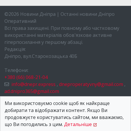
©2026 Новини Дніпра | Останні новини Дніпро
Оперативний
Всі права захищені. При повному або частковому
використанні матеріалів обов'язкове активне
гіперпосилання у першому абзаці.
Редакція:
Дніпро, вул.Старокозацька 40Б
Телефони:
+380 (66) 068-21-04
info@dnepr.express
,
dneproperatyvny@gmail.com
,
ad.dnipro365@gmail.com
НОВИНИ ДНІПРА
Ми використовуємо cookie щоб як найкраще
добирати та відображати контент. Якщо Ви
ПРО НАС
продовжуєте користуватись сайтом, ми вважаємо,
КОНТАКТИ
що Ви погодились з цим.
Детальніше