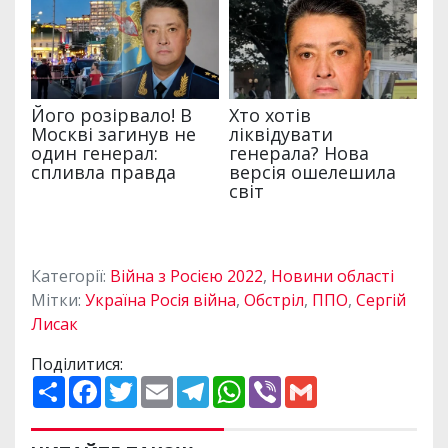
Категорії:
Війна з Росією 2022
,
Новини області
Мітки:
Україна Росія війна
,
Обстріл
,
ППО
,
Сергій
Лисак
Поділитися:
П
F
T
E
T
W
V
G
о
a
w
m
e
h
i
m
ш
c
i
a
l
a
b
a
и
e
t
i
e
t
e
i