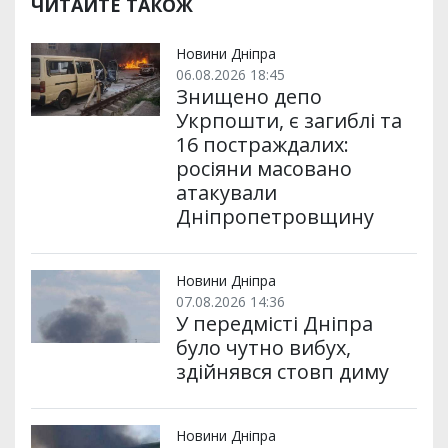
р
b
t
l
g
s
r
l
ЧИТАЙТЕ ТАКОЖ
и
o
e
r
A
т
o
r
a
p
и
k
m
p
Новини Дніпра
06.08.2026 18:45
Знищено депо
Укрпошти, є загиблі та
16 постраждалих:
росіяни масовано
атакували
Дніпропетровщину
Новини Дніпра
07.08.2026 14:36
У передмісті Дніпра
було чутно вибух,
здійнявся стовп диму
Новини Дніпра