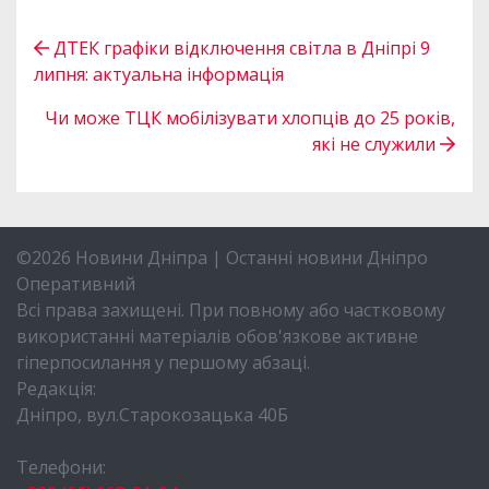
ДТЕК графіки відключення світла в Дніпрі 9
липня: актуальна інформація
Чи може ТЦК мобілізувати хлопців до 25 років,
які не служили
©2026 Новини Дніпра | Останні новини Дніпро
Оперативний
Всі права захищені. При повному або частковому
використанні матеріалів обов'язкове активне
гіперпосилання у першому абзаці.
Редакція:
Дніпро, вул.Старокозацька 40Б
Телефони: