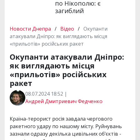
по Нікополю: є
загиблий
Новости Днепра
/
Відео
/
Окупанти
атакували Дніпро: як виглядають місця
«прильотів» російських ракет
Окупанти атакували Дніпро:
як виглядають місця
«прильотів» російських
ракет
08.07.2024 18:52 |
Андрей Дмитриевич Федченко
Країна-терорист росія завдала чергового
ракетного удару по нашому місту. Руйнувань
зазнали одразу декілька цивільних об’єктів -