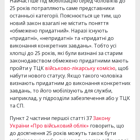
Найчастіше під мобілізацію серед чоловіків до
25 років потрапляють саме представники
останньої категорії. Пояснюється це тим, що
новий закон взагалі не містить поняття
«обмежено придатний». Наразі існують
«придатні», «непридатні» та «придатні до
виконання конкретних завдань». Тобто усі
хлопці до 25 років, які були визнані за старим
законодавством обмежено придатними мають
пройти у ТЦК
військово-лікарську комісію
, щоб
набути нового статусу. Якщо такого чоловіка
визнають придатним до виконання конкретних
завдань, то його мобілізують для служби,
наприклад, у підрозділи забезпечення або у ТЦК
та СП.
Пункт 2 частини першої статті 37
Закону
України «Про військовий облік»
говорить, що
до досягнення 25 років можуть також бути