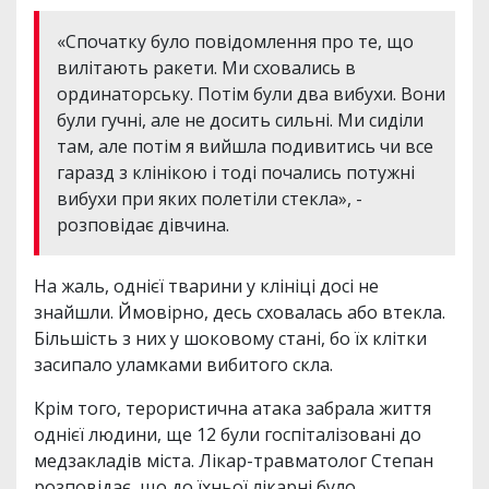
«Спочатку було повідомлення про те, що
вилітають ракети. Ми сховались в
ординаторську. Потім були два вибухи. Вони
були гучні, але не досить сильні. Ми сиділи
там, але потім я вийшла подивитись чи все
гаразд з клінікою і тоді почались потужні
вибухи при яких полетіли стекла», -
розповідає дівчина.
На жаль, однієї тварини у клініці досі не
знайшли. Ймовірно, десь сховалась або втекла.
Більшість з них у шоковому стані, бо їх клітки
засипало уламками вибитого скла.
Крім того, терористична атака забрала життя
однієї людини, ще 12 були госпіталізовані до
медзакладів міста. Лікар-травматолог Степан
розповідає, що до їхньої лікарні було