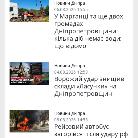
и
k
m
p
Новини Дніпра
06.08.2026 16:55
У Марганці та ще двох
громадах
Дніпропетровщини
кілька діб немає води:
що відомо
Новини Дніпра
04.08.2026 12:58
Ворожий удар знищив
склади «Ласунки» на
Дніпропетровщині
Новини Дніпра
08.08.2026 14:58
Рейсовий автобус
загорівся після удару рф