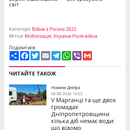
Категорії:
Війна з Росією 2022
Мітки:
Мобілізація
,
Україна Росія війна
Поділитися:
П
F
T
E
T
W
V
G
о
a
w
m
e
h
i
m
ш
c
i
a
l
a
b
a
и
e
t
i
e
t
e
i
р
b
t
l
g
s
r
l
ЧИТАЙТЕ ТАКОЖ
и
o
e
r
A
т
o
r
a
p
и
k
m
p
Новини Дніпра
06.08.2026 16:55
У Марганці та ще двох
громадах
Дніпропетровщини
кілька діб немає води:
що відомо