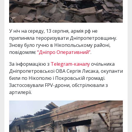
У ніч на середу, 13 серпня, армія рф не
припиняла тероризувати Дніпропетровщину.
Знову було гучно в Нікопольському районі,
повідомляє
“Дніпро Оперативний”
.
За інформацією з
Telegram-каналу
очільника
Дніпропетровської ОВА Сергія Лисака, окупанти
били по Нікополю і Покровській громаді.
Застосовували FPV-дрони, обстрілювали з
артилерії.