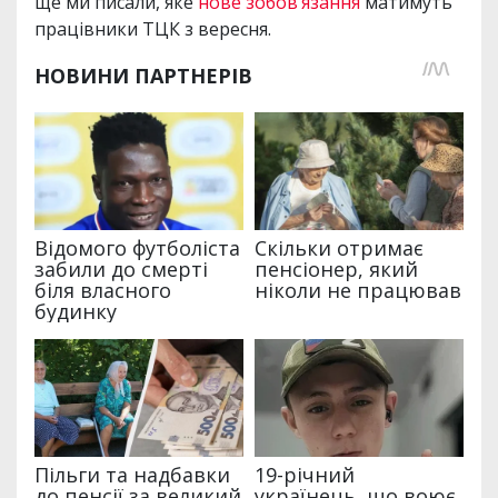
ще ми писали, яке
нове зобов’язання
матимуть
працівники ТЦК з вересня.