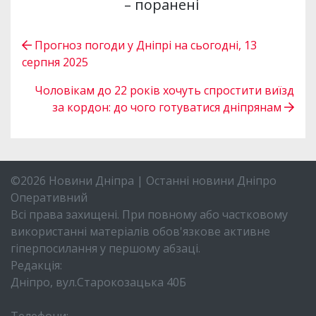
– поранені
Прогноз погоди у Дніпрі на сьогодні, 13
серпня 2025
Чоловікам до 22 років хочуть спростити виїзд
за кордон: до чого готуватися дніпрянам
©2026 Новини Дніпра | Останні новини Дніпро
Оперативний
Всі права захищені. При повному або частковому
використанні матеріалів обов'язкове активне
гіперпосилання у першому абзаці.
Редакція:
Дніпро, вул.Старокозацька 40Б