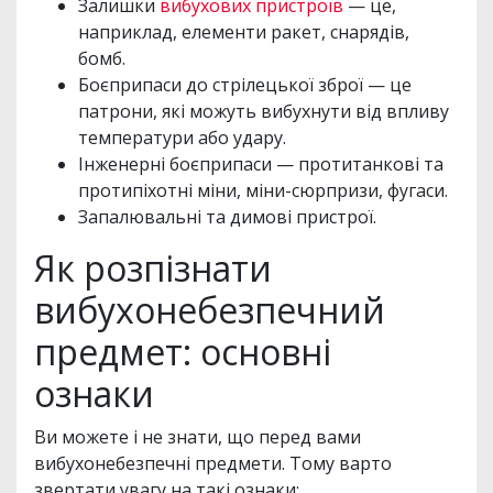
Залишки
вибухових пристроїв
— це,
наприклад, елементи ракет, снарядів,
бомб.
Боєприпаси до стрілецької зброї — це
патрони, які можуть вибухнути від впливу
температури або удару.
Інженерні боєприпаси — протитанкові та
протипіхотні міни, міни-сюрпризи, фугаси.
Запалювальні та димові пристрої.
Як розпізнати
вибухонебезпечний
предмет: основні
ознаки
Ви можете і не знати, що перед вами
вибухонебезпечні предмети. Тому варто
звертати увагу на такі ознаки: