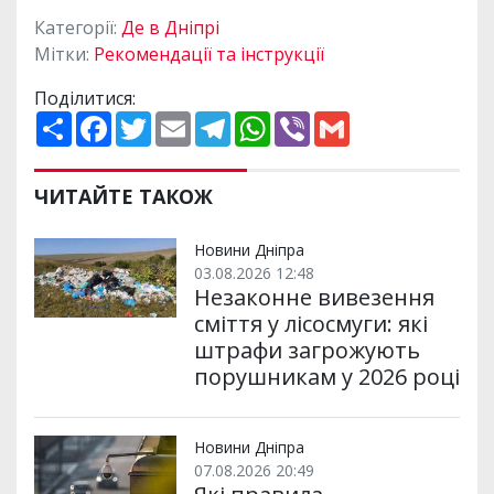
Категорії:
Де в Дніпрі
Мітки:
Рекомендації та інструкції
Поділитися:
П
F
T
E
T
W
V
G
о
a
w
m
e
h
i
m
ш
c
i
a
l
a
b
a
и
e
t
i
e
t
e
i
р
b
t
l
g
s
r
l
ЧИТАЙТЕ ТАКОЖ
и
o
e
r
A
т
o
r
a
p
и
k
m
p
Новини Дніпра
03.08.2026 12:48
Незаконне вивезення
сміття у лісосмуги: які
штрафи загрожують
порушникам у 2026 році
Новини Дніпра
07.08.2026 20:49