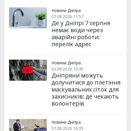
т
o
r
a
p
и
k
m
p
Новини Дніпра
07.08.2026 11:57
Де у Дніпрі 7 серпня
немає води через
аварійні роботи:
перелік адрес
Новини Дніпра
02.08.2026 15:45
Дніпряни можуть
долучитися до плетіння
маскувальних сіток для
захисників: де чекають
волонтерів
Новини Дніпра
07.08.2026 16:35