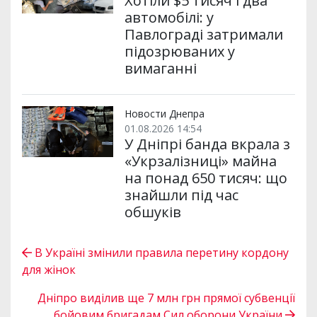
Хотіли $5 тисяч і два
автомобілі: у
Павлограді затримали
підозрюваних у
вимаганні
Новости Днепра
01.08.2026 14:54
У Дніпрі банда вкрала з
«Укрзалізниці» майна
на понад 650 тисяч: що
знайшли під час
обшуків
В Україні змінили правила перетину кордону
для жінок
Дніпро виділив ще 7 млн грн прямої субвенції
бойовим бригадам Сил оборони України